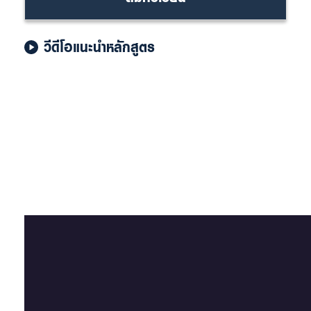
วีดีโอแนะนำหลักสูตร