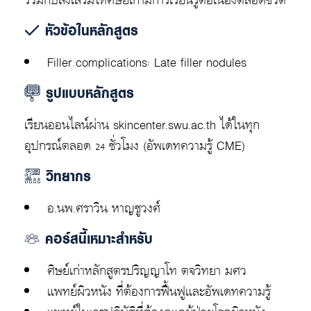
หัวข้อในหลักสูตร
Play
Video Player is loading.
Filler complications: Late filler nodules
รูปแบบหลักสูตร
Play
เรียนออนไลน์ผ่าน skincenter.swu.ac.th ได้ในทุก
Video
Mute
อุปกรณ์ตลอด 24 ชั่วโมง
(อัพเดทความรู้ CME)
Current
Time
วิทยากร
/
Duration
0:18
Stream
อ.นพ.ศราวิน หาญชูวงศ์
Type
LIVE
คอร์สนี้เหมาะสำหรับ
Seek
to
live,
ศิษย์เก่าหลักสูตรปริญญาโท ตจวิทยา มศว
currently
แพทย์ผิวหนัง ที่ต้องการฟื้นฟูและอัพเดทความรู้
playing
live
LIVE