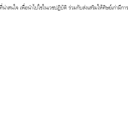
่าสนใจ เพื่อนำไปใชในเวชปฏิบัติ ร่วมกับส่งเสริมให้ศิษย์เก่ามีการเ